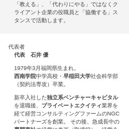
「教える」、「代わりにやる」ではなくク
ライアント企業の役職員と「協働する」ス
タンスで活動
します
。
代表者
代表 石井 優
1979年3月福岡県生まれ。
西南学院
中学高校・
早稲田大学
社会科学部
（契約法専攻）卒業。
新卒入社した
独立系ベンチャーキャピタル
を退職後、
プライベートエクイティ
業界を
経て経営コンサルティングファームのNGC
パートナーズを創業。 その後、急成長中の