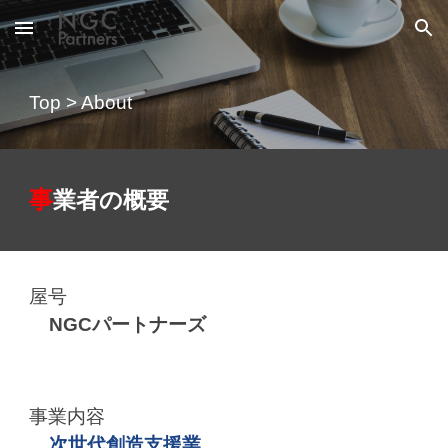
Skip to main content
Skip to navigation
Top
>
About
事
業者の概要
屋号
NGCパートナーズ
事業内容
次世代創造支援業