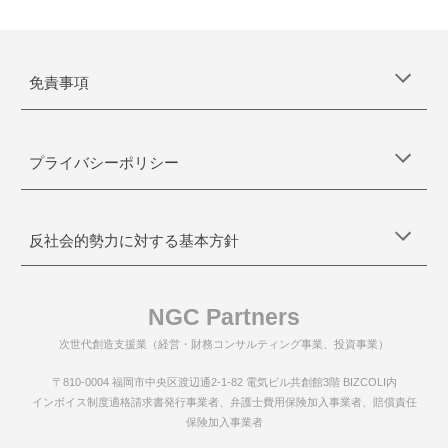
免責事項
プライバシーポリシー
反社会的勢力に対する基本方針
NGC Partners
次世代創造支援業（経営・財務コンサルティング事業、投資事業）
〒810-0004 福岡市中央区渡辺通2-1-82 電気ビル共創館3階 BIZCOLI内
インボイス制度適格請求書発行事業者
、
弁護士費用保険加入事業者
、
賠償責任
保険加入事業者