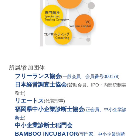
所属
/参加団体
フリーランス協会
(
一般会員、会員番号000178
)
日本経営調査士協会
(賛助会員、IPO・内部統制実
務士)
リエートス
(代表理事)
福岡県中小企業診断士協会
(
正会員、中小企業診
断士
)
中小企業診断士稲門会
BAMBOO INCUBATOR
(
専門家
、中小企業診断