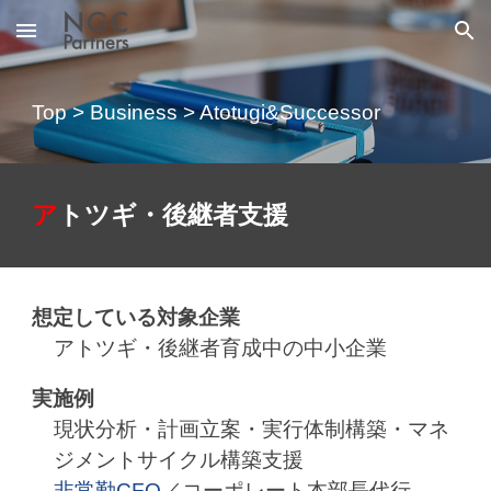
Skip to main content
Skip to navigation
Top
>
Business
>
Atotugi&Successor
ア
トツギ
・
後継者支援
想定している対象企業
アトツギ・後継者育成中の中小企業
実施例
現状分析・計画立案
・
実行体制構築
・
マネ
ジメントサイクル構築支援
非常勤
CFO
／コーポレート本部長代行